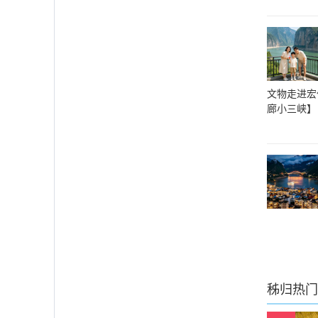
文物走进宏
廊小三峡】
秭归
热门