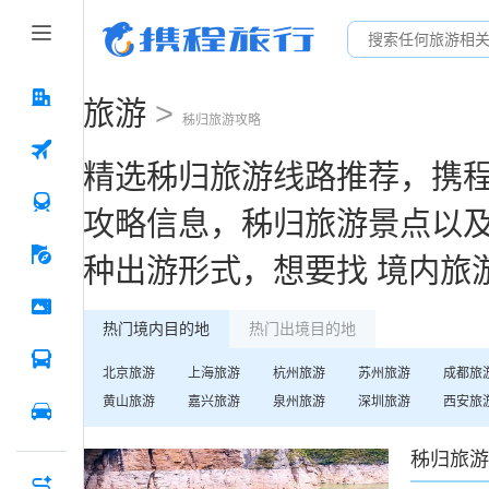
旅游
>
秭归
旅游攻略
精选
秭归
旅游线路推荐，携
攻略信息，
秭归
旅游景点以
种出游形式，想要找
境内旅
热门境内目的地
热门出境目的地
北京
旅游
上海
旅游
杭州
旅游
苏州
旅游
成都
旅
黄山
旅游
嘉兴
旅游
泉州
旅游
深圳
旅游
西安
旅
秭归
旅游