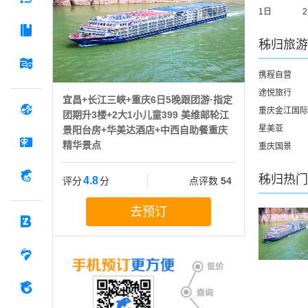
1日
秭归
旅游
携程自营
途悦旅行
宜昌+长江三峡+重庆6日5晚跟团游·指定
重庆金江国际
团期升3楼+2大1小儿童399 美维邮轮江
星美亚
景阳台房+华美达酒店+中西自助餐重庆
精华景点
重庆国景
秭归
热门
4.8
评分
分
点评数
54
去预订