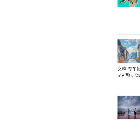
女峰·专车
5钻酒店·