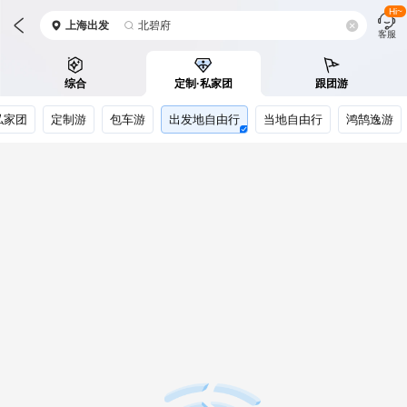
Hi~
上海
出发
北碧府
客服
综合
定制·私家团
跟团游
私家团
定制游
包车游
出发地自由行
当地自由行
鸿鹄逸游