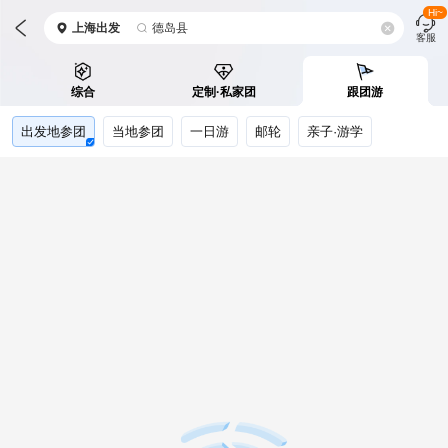
Hi~
上海
出发
德岛县
客服
综合
定制·私家团
跟团游
出发地参团
当地参团
一日游
邮轮
亲子·游学