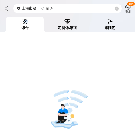
Hi~
上海
出发
清迈
客服
综合
定制·私家团
跟团游