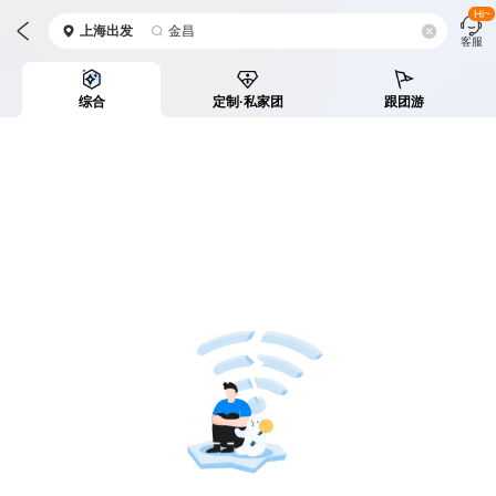
Hi~
上海
出发
金昌
客服
综合
定制·私家团
跟团游