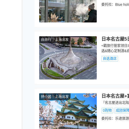
委托社：
Blue hol
日本名古屋5
自由行
上海出发
<戳旅行管家领日
选&随心定制游&
自选酒店
日本名古屋+
拼小团
上海出发
『名古屋进出北陆
0购物
成团保
委托社：
乐途旅游