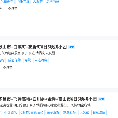
中文服务等
有条件退
无购物
晨间出游
份
1
条点评
歌山市+白滨町+高野町6日5晚拼小团
|关西经典景点|亲子|家庭|情侣|好友同游
购物
成团保障
寺院
自选酒店
1
条点评
下吕市+飞弹高地+白川乡+金泽+富山市6日5晚拼小团
离喧嚣·回归宁静』亲子/情侣/朋友/家庭出游/江户风情/国宝名城/
障
不含领队
0购物0自费活动
亲子友好
家庭友好
天文馆
自选酒店