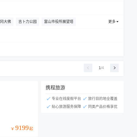
冈大佛
吉卜力公园
富山市役所展望塔
更多
山神社
1
/
4
携程旅游
专业在线度假平台
旅行目的地全覆盖
贴心旅游服务保障
同类产品价格享优
9199
起
￥