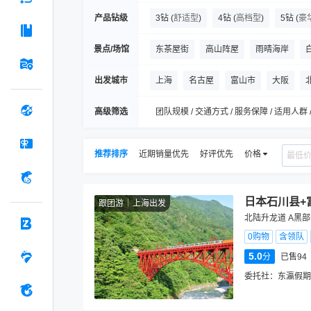
产品钻级
3钻
(
舒适型
)
4钻
(
高档型
)
5钻
(
豪
景点/场馆
东茶屋街
高山阵屋
雨晴海岸
名古屋城
热田神宫
名古屋电视塔
出发城市
上海
名古屋
富山市
大阪
高级筛选
团队规模 / 交通方式 / 服务保障 / 适用人群 
推荐排序
近期销量优先
好评优先
价格
日本石川县+
跟团游
上海出发
北陆升龙道 A黑
0购物
含领队
5.0
分
已售94
委托社：
东瀛假期