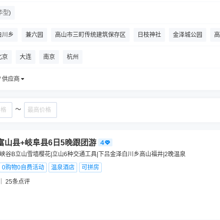
华型
)
白川乡
兼六园
高山市三町传统建筑保存区
日枝神社
金泽城公园
高
新穗高缆车
城山八幡宫
高山祭屋台会馆
飞騨高地
富山城迹
尾
北京
大连
南京
杭州
/ 供应商
～
富山县+岐阜县6日5晚跟团游
部峡谷B立山雪墙樱花|立山6种交通工具|下吕金泽白川乡高山福井|2晚温泉
0购物0自费活动
温泉酒店
可拼房
25
条点评