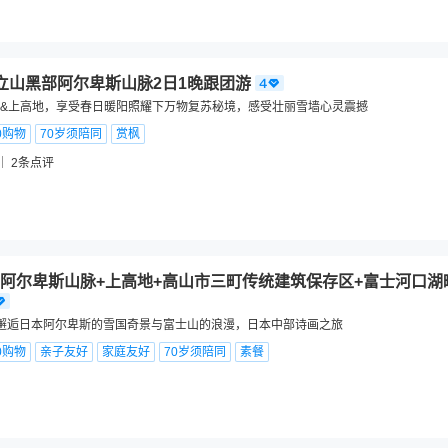
立山黑部阿尔卑斯山脉2日1晚跟团游
&上高地，享受春日暖阳照耀下万物复苏秘境，感受壮丽雪墙心灵震撼
0购物
70岁须陪同
赏枫
2
条点评
阿尔卑斯山脉+上高地+高山市三町传统建筑保存区+富士河口湖
邂逅日本阿尔卑斯的雪国奇景与富士山的浪漫，日本中部诗画之旅
0购物
亲子友好
家庭友好
70岁须陪同
素餐