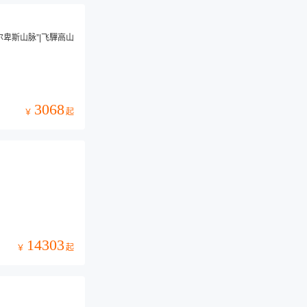
尔卑斯山脉”|飞驒高山
3068
起
￥
14303
起
￥