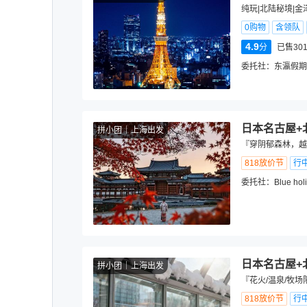
纯玩|北陆秘境|金
0购物
含领队
4.9
分
已售301
委托社：
东瀛假期
日本名古屋+
拼小团
上海出发
『穿阴郁森林，越
818放价节
行
委托社：
Blue hol
日本名古屋+
拼小团
上海出发
『花火/温泉/牧
818放价节
行