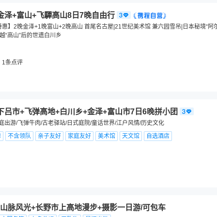
金泽+富山+飞驒高山8日7晚自由行
惠】2晚金泽+1晚富山+2晚高山 首尾名古屋|21世纪美术馆 兼六园雪吊|日本秘境“阿
跨越“高山”后的世遗白川乡
1
条点评
下吕市+飞弹高地+白川乡+金泽+富山市7日6晚拼小团
家庭出游/飞弹牛肉/古老驿站/日式庭院/童话世界/江户风情/历史文化
障
不含领队
亲子友好
家庭友好
美术馆
天文馆
自选酒店
山脉风光+长野市上高地漫步+摄影一日游/可包车