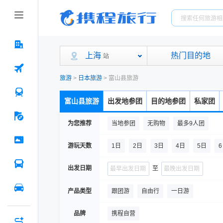
上海
热门目的地
站
旅游
>
日本旅游
>
富山县旅游
富山县旅游
出发地参团
目的地参团
私家团
为您推荐
当地参团
无购物
最多9人团
游玩天数
1日
2日
3日
4日
5日
出发日期
至
产品类型
跟团游
自由行
一日游
品牌
携程自营