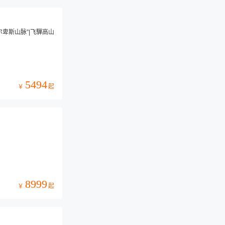
尔卑斯山脉”|飞驒高山
5494
起
￥
8999
起
￥