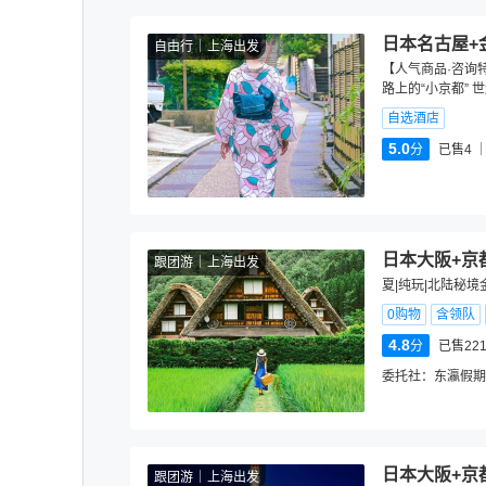
日本名古屋+
自由行
上海出发
【人气商品·咨询特
路上的“小京都” 
自选酒店
5.0
分
已售4
日本大阪+京
跟团游
上海出发
夏|纯玩|北陆秘境
0购物
含领队
4.8
分
已售22
委托社：
东瀛假期
日本大阪+京
跟团游
上海出发