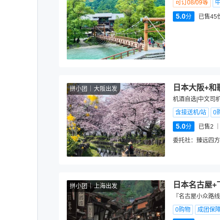
可订08/09等
5.0
分
已售45
日本大阪+和
拼小团
大阪出发
机酒自选|中文司机
含接送机/站
0
5.0
分
已售2
委托社：
臻远四方
日本名古屋+
拼小团
上海出发
『名古屋小众路线远
0购物
成团保