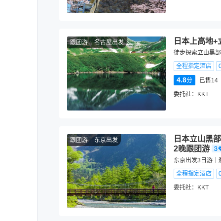
日本上高地+
跟团游
名古屋出发
徒步探索立山黑部
全程指定酒店
4.8
分
已售14
委托社：
KKT
日本立山黑部
跟团游
东京出发
2晚跟团游
东京出发3日游｜
全程指定酒店
委托社：
KKT