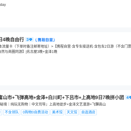
iday
日4晚自由行
本流量卡（下单时备注邮寄地址）>【携程自营·含专车接送机·含包车2日游（不含门票
自然与商圈同游】|名古屋3晚+金泽1晚
富山市+飞弹高地+金泽+白川町+下吕市+上高地9日7晚拼小团
秘境｜纯玩无购物｜中文司导』上高地徒步+金泽文艺漫游+飞驒高山
障
不含领队
0购物0自费活动
美术馆
天文馆
自选酒店