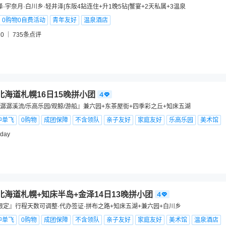
泽·宇奈月·白川乡·轻井泽|东阪4鉆连住+升1晚5钻|蟹宴+2天私属+3温泉
0购物0自费活动
青年友好
温泉酒店
0
735
条点评
北海道札幌16日15晚拼小团
潺潺溪流/乐高乐园/观鲸/游船』兼六园+东茶屋街+四季彩之丘+知床五湖
中单飞
0购物
成团保障
不含领队
亲子友好
家庭友好
乐高乐园
美术馆
iday
北海道札幌+知床半岛+金泽14日13晚拼小团
场限定』行程天数可调整·代办签证·拼布之路+知床五湖+兼六园+白川乡
中单飞
0购物
成团保障
不含领队
亲子友好
家庭友好
美术馆
温泉酒店