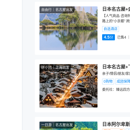
日本名古屋+
自由行
名古屋出发
【人气商品·咨询特
路上的“小京都” 
自选酒店
4.5
分
已售4
日本名古屋+
拼小团
上海出发
亲子/情侣/朋友/
0购物
成团保
委托社：
臻远四方
日本阿尔卑斯
一日游
名古屋出发