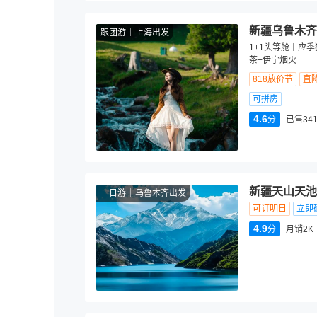
新疆乌鲁木齐
跟团游
上海出发
1+1头等舱丨应
茶+伊宁烟火
818放价节
直
可拼房
4.6
分
已售341
新疆天山天池
一日游
乌鲁木齐出发
可订明日
立即
4.9
分
月销2K