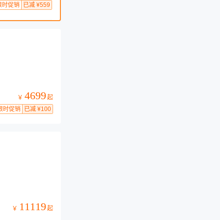
限时促销
已减 ¥559
4699
起
￥
限时促销
已减 ¥100
11119
起
￥