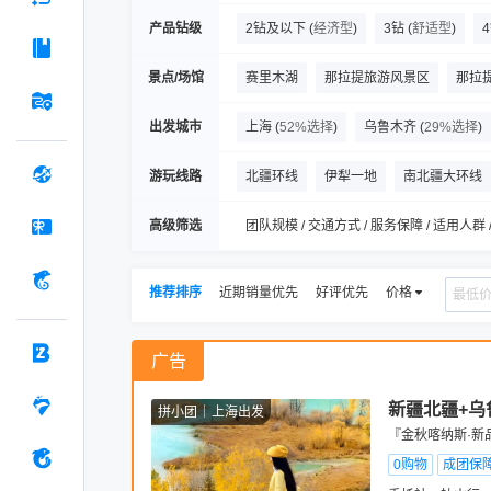
产品钻级
2钻及以下
(
经济型
)
3钻
(
舒适型
)
景点/场馆
赛里木湖
那拉提旅游风景区
那拉
禾木风景区
红山公园
喀什古城
出发城市
上海
(
52%选择
)
乌鲁木齐
(
29%选择
)
库车
阿克苏市
伊宁县
巴音郭
游玩线路
北疆环线
伊犁一地
南北疆大环线
尼勒克
博尔塔拉
霍城
昌吉市
高级筛选
团队规模 / 交通方式 / 服务保障 / 适用人群 
推荐排序
近期销量优先
好评优先
价格
广告
新疆北疆+乌
拼小团
上海出发
『金秋喀纳斯·新
0购物
成团保