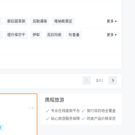
那拉提草原
克勒涌珠
喀纳斯景区
更多
峰-喀拉库勒湖景区
白沙山-白沙湖景区
塔什库尔干
伊犁
克拉玛依
吐鲁番
更多
屯
新源
阿图什
莎车
疏勒
特克斯县
1
/
61
携程旅游
广告
专业在线度假平台
旅行目的地全覆盖
贴心旅游服务保障
同类产品价格享优
房