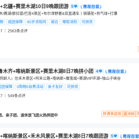
+北疆+赛里木湖10日9晚跟团游
木/赛湖/那拉提/巴音4景区+布尔津野奢&双直通车丨骑骆驼+热气球+打馕
购物
成团保障
80岁须陪同
湖泊
赠取消险
可拼房
7
2563
条点评
鲁木齐+喀纳斯景区+赛里木湖8日7晚拼小团
拼同龄人』住禾木景区+阿禾公路+喀纳斯+魔鬼城+赛湖VIP环湖+独山子峡谷
成团保障
0购物0自费活动
亲子友好
可拼房
7
549
条点评
拼满享返现
返 ¥96
团、亲子团、退休放飞团火热拼团中
+喀纳斯景区+禾木风景区+赛里木湖8日7晚跟团游