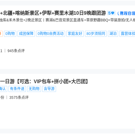
+北疆+喀纳斯景区+伊犁+赛里木湖10日9晚跟团游
季独库&禾木景住+2晚近景区丨赛湖&巴音双景区直通车+草原野趣BBQ+带装旅拍/无人
降
0购物
成团保障
0购物0自费活动
家庭友好
80岁须陪同
湖泊
露营体
1
945
条点评
一日游【可选：VIP包车+拼小团+大巴团】
确认
有条件退
无购物
含导游
+份
3575
条点评