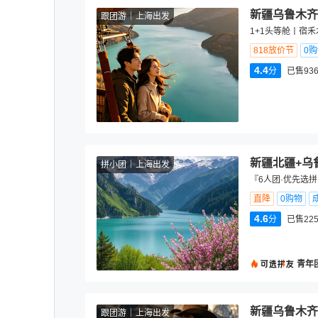
新疆乌鲁木齐
跟团游
上海出发
1+1头等舱丨宿禾
818放价节
0
4.4
分
已售936
新疆北疆+乌
拼小团
上海出发
『6人团·优先选
直降
0购物
4.6
分
已售225
青年
新疆乌鲁木齐
跟团游
上海出发