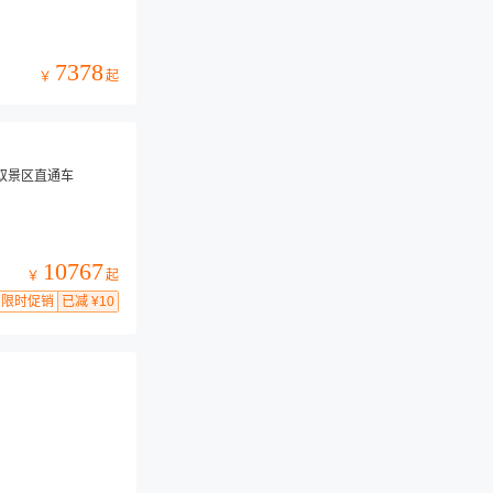
7378
起
￥
音双景区直通车
10767
起
￥
限时促销
已减 ¥10