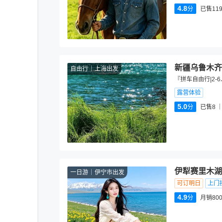
4.8
分
已售119
新疆乌鲁木齐
自由行
上海出发
『拼车自由行|2
露营体验
5.0
分
已售8
伊犁赛里木湖
一日游
伊宁市出发
可订明日
上门
4.9
分
月销80