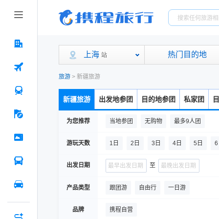
上海
热门目的地
站
旅游
>
新疆旅游
新疆旅游
出发地参团
目的地参团
私家团
为您推荐
当地参团
无购物
最多9人团
游玩天数
1日
2日
3日
4日
5日
出发日期
至
产品类型
跟团游
自由行
一日游
品牌
携程自营