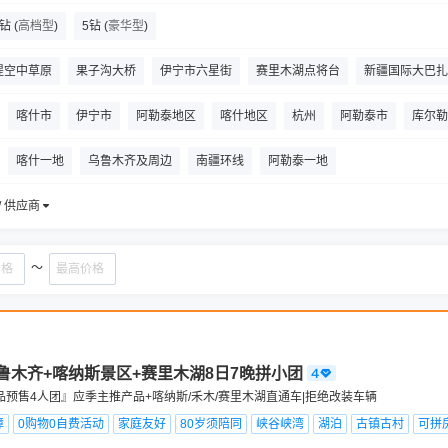
4钻
(
高档型
)
5钻
(
豪华型
)
提空中草原
果子沟大桥
伊宁市六星街
赛里木湖点将台
新疆国际大巴扎
月亮湾
库尔德宁景区
独库公路纪念碑
卧龙湾
盘龙古道
慕士塔格
喀什市
伊宁市
阿勒泰地区
喀什地区
杭州
阿勒泰市
库尔勒
楞
塔城市
昌吉回族自治州
奇台
哈密
和田市
阿克苏地区
奎
喀什一地
乌鲁木齐及周边
南疆环线
阿勒泰一地
博乐
布尔津
富蕴
/ 供应商
～
鲁木齐+喀纳斯景区+赛里木湖8日7晚拼小团
品预售4人团』应季主推产品+喀纳斯/禾木/赛里木湖直通车|拒绝改装车辆
障
0购物0自费活动
家庭友好
80岁须陪同
峡谷峡湾
湖泊
古镇古村
可拼