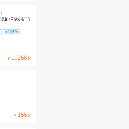
机航拍+草原野奢下午
验
赠取消险
10255
起
￥
155
起
￥