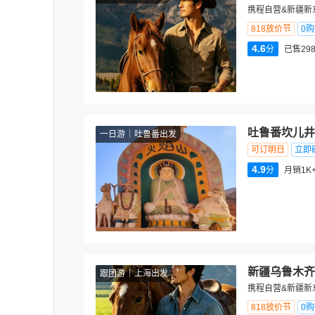
携程自营&新疆新
818放价节
0
4.6
分
已售298
吐鲁番坎儿井
一日游
吐鲁番出发
可订明日
立即
4.9
分
月销1K
新疆乌鲁木齐
跟团游
上海出发
携程自营&新疆新
818放价节
0