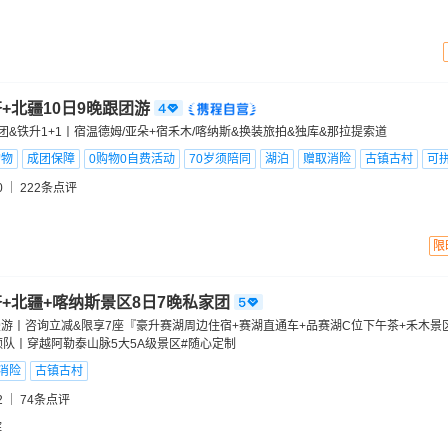
+北疆10日9晚跟团游
团&铁升1+1丨宿温德姆/亚朵+宿禾木/喀纳斯&换装旅拍&独库&那拉提索道
购物
成团保障
0购物0自费活动
70岁须陪同
湖泊
赠取消险
古镇古村
可
0
222
条点评
限
+北疆+喀纳斯景区8日7晚私家团
漫游丨咨询立减&限享7座『豪升赛湖周边住宿+赛湖直通车+品赛湖C位下午茶+禾木景
质领队丨穿越阿勒泰山脉5大5A级景区#随心定制
消险
古镇古村
2
74
条点评
辉