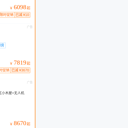
6098
起
￥
限时促销
已减 ¥10
广告
拼房
7819
起
￥
时促销
已减 ¥3670
广告
区小木屋+无人机
8670
起
￥