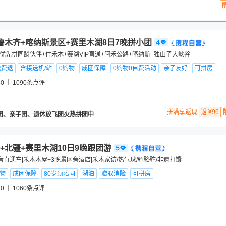
鲁木齐+喀纳斯景区+赛里木湖8日7晚拼小团
』优先拼同龄伙伴+住禾木+赛湖VIP直通+阿禾公路+喀纳斯+独山子大峡谷
免费退
含接送机/站
0购物
成团保障
0购物0自费活动
亲子友好
可拼房
0
1090
条点评
拼满享返现
返 ¥96
团、亲子团、退休放飞团火热拼团中
+北疆+赛里木湖10日9晚跟团游
巴音直通车|禾木木屋+3晚景区旁酒店|禾木家访/热气球/骑骆驼/非遗打馕
购物
成团保障
80岁须陪同
湖泊
赠取消险
可拼房
0
1060
条点评