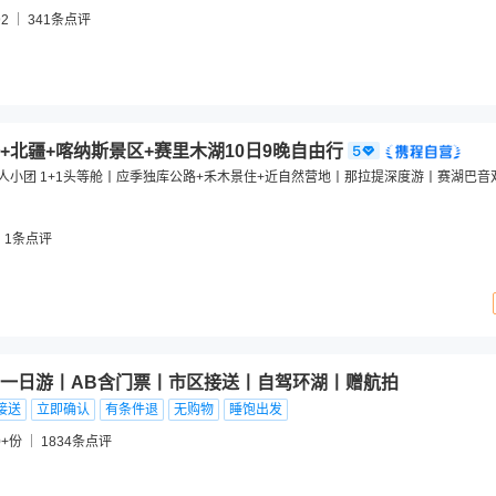
2
341
条点评
+北疆+喀纳斯景区+赛里木湖10日9晚自由行
-6人小团 1+1头等舱丨应季独库公路+禾木景住+近自然营地丨那拉提深度游丨赛湖巴
1
条点评
一日游丨AB含门票丨市区接送丨自驾环湖丨赠航拍
接送
立即确认
有条件退
无购物
睡饱出发
0+份
1834
条点评