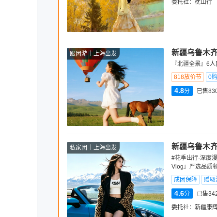
委托社：
枕山行
新疆乌鲁木齐
跟团游
上海出发
『北疆全景』6人
818放价节
0
4.8
分
已售83
新疆乌鲁木齐
私家团
上海出发
#花季出行·深度
Vlog』严选品
成团保障
赠取
4.6
分
已售34
委托社：
新疆康