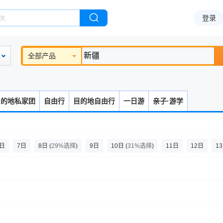
登录
全部产品
目的地私家团
自由行
目的地自由行
一日游
亲子·游学
6日
7日
8日
(
29%选择
)
9日
10日
(
31%选择
)
11日
12日
1