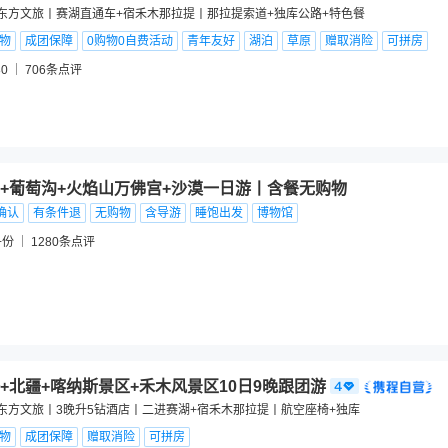
东方文旅丨赛湖直通车+宿禾木那拉提丨那拉提索道+独库公路+特色餐
购物
成团保障
0购物0自费活动
青年友好
湖泊
草原
赠取消险
可拼房
0
706
条点评
+葡萄沟+火焰山万佛宫+沙漠一日游丨含餐无购物
确认
有条件退
无购物
含导游
睡饱出发
博物馆
+份
1280
条点评
+北疆+喀纳斯景区+禾木风景区10日9晚跟团游
东方文旅丨3晚升5钻酒店丨二进赛湖+宿禾木那拉提丨航空座椅+独库
购物
成团保障
赠取消险
可拼房